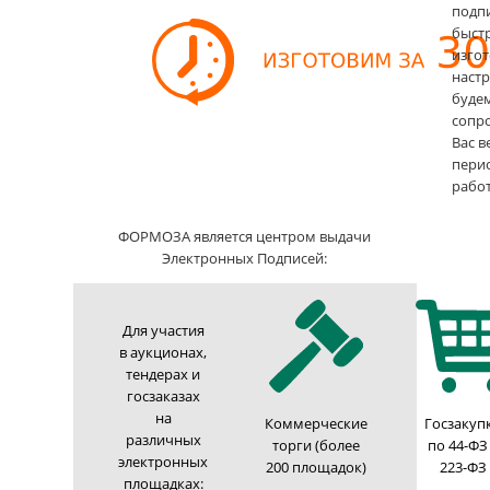
подпи
быст
изгот
настр
буде
сопр
Вас в
пери
работ
ФОРМОЗА является центром выдачи
Электронных Подписей:
Для участия
в аукционах,
тендерах и
госзаказах
на
Коммерческие
Госзакуп
различных
торги (более
по 44-ФЗ
электронных
200 площадок)
223-ФЗ
площадках: