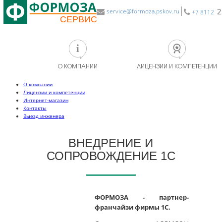
2
service@formoza.pskov.ru
+7 8112
О КОМПАНИИ
ЛИЦЕНЗИИ И КОМПЕТЕНЦИИ
О компании
Лицензии и компетенции
Интернет-магазин
Контакты
Выезд инженера
ВНЕДРЕНИЕ И
СОПРОВОЖДЕНИЕ 1С
ФОРМОЗА - партнер-
франчайзи фирмы 1С.