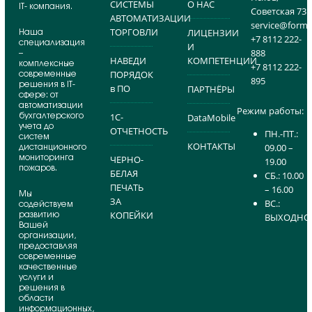
СИСТЕМЫ
О НАС
IT- компания.
Советская 73
АВТОМАТИЗАЦИИ
service@formo
ТОРГОВЛИ
Наша
ЛИЦЕНЗИИ
+7 8112 222-
специализация
И
888
–
НАВЕДИ
КОМПЕТЕНЦИИ
комплексные
+7 8112 222-
современные
ПОРЯДОК
895
решения в IT-
в ПО
ПАРТНЁРЫ
сфере: от
автоматизации
Режим работы:
бухгалтерского
1С-
DataMobile
учета до
ОТЧЕТНОСТЬ
ПН.-ПТ.:
систем
КОНТАКТЫ
дистанционного
09.00 –
мониторинга
ЧЕРНО-
19.00
пожаров.
БЕЛАЯ
СБ.: 10.00
ПЕЧАТЬ
– 16.00
Мы
ЗА
ВС.:
содействуем
развитию
КОПЕЙКИ
ВЫХОДНО
Вашей
организации,
предоставляя
современные
качественные
услуги и
решения в
области
информационных,