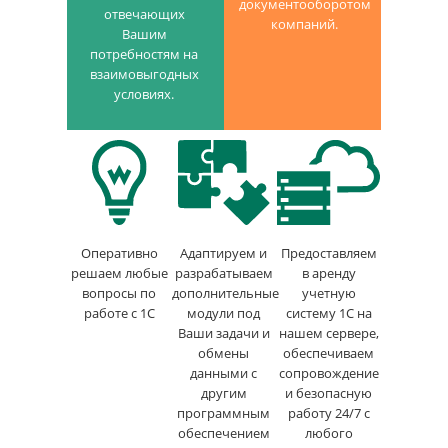
документооборотом
отвечающих
компаний.
Вашим
потребностям на
взаимовыгодных
условиях.
Оперативно
Адаптируем и
Предоставляем
решаем любые
разрабатываем
в аренду
вопросы по
дополнительные
учетную
работе с 1С
модули под
систему 1С на
Ваши задачи и
нашем сервере,
обмены
обеспечиваем
данными с
сопровождение
другим
и безопасную
программным
работу 24/7 с
обеспечением
любого