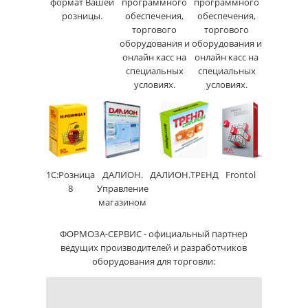
формат Вашей
программного
программного
розницы.
обеспечения,
обеспечения,
торгового
торгового
оборудования и
оборудования и
онлайн касс на
онлайн касс на
специальных
специальных
условиях.
условиях.
1С:Розница
ДАЛИОН.
ДАЛИОН.ТРЕНД
Frontol
8
Управление
магазином
ФОРМОЗА-СЕРВИС - официальный партнер
ведущих производителей и разработчиков
оборудования для торговли: