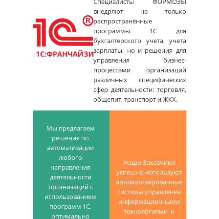
Cпециалисты ФОРМОЗЫ
внедряют не только
распространённые
программы 1С для
бухгалтерского учета, учета
зарплаты, но и решения для
управления бизнес-
процессами организаций
различных специфических
сфер деятельности: торговля,
общепит, транспорт и ЖКХ.
Мы предлагаем
решения по
автоматизации
любого
Наши Заказчики
направления
успешно используют
деятельности
автоматизированные
организаций с
системы управления
использованием
информационными
программ 1С,
технологиями и
оптимально