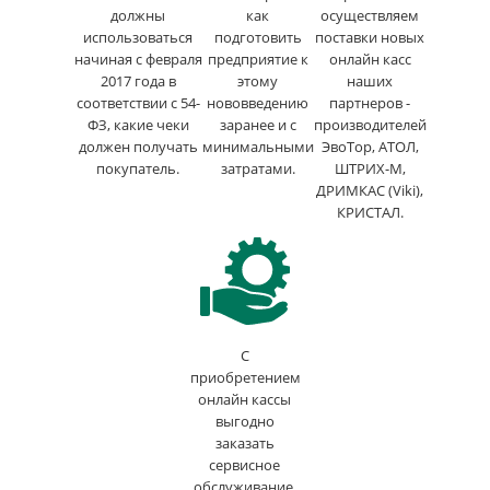
должны
как
осуществляем
использоваться
подготовить
поставки новых
начиная с февраля
предприятие к
онлайн касс
2017 года в
этому
наших
соответствии с 54-
нововведению
партнеров -
ФЗ, какие чеки
заранее и с
производителей
должен получать
минимальными
ЭвоТор, АТОЛ,
покупатель.
затратами.
ШТРИХ-М,
ДРИМКАС (Viki),
КРИСТАЛ.
С
приобретением
онлайн кассы
выгодно
заказать
сервисное
обслуживание.