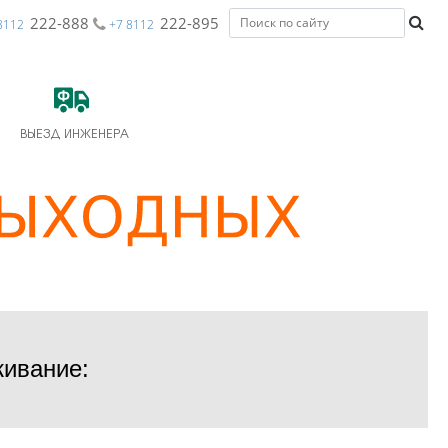
222-888
222-895
8112
+7 8112
ВЫЕЗД ИНЖЕНЕРА
живание: