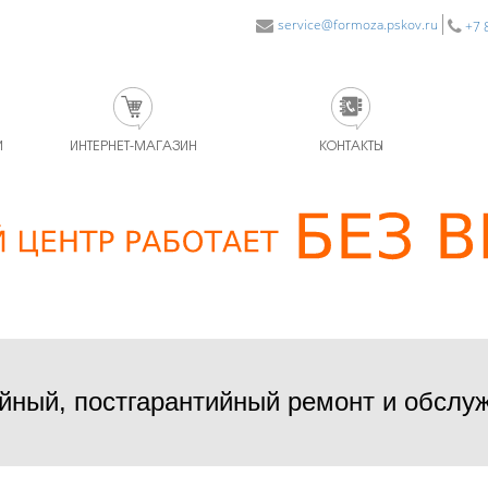
service@formoza.pskov.ru
+7 
И
ИНТЕРНЕТ-МАГАЗИН
КОНТАКТЫ
йный, постгарантийный ремонт и обслу