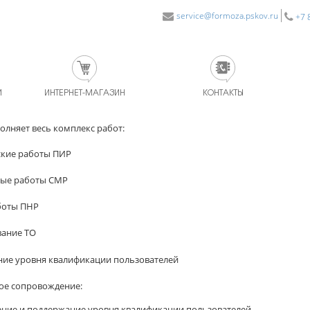
service@formoza.pskov.ru
+7 
И
ИНТЕРНЕТ-МАГАЗИН
КОНТАКТЫ
няет весь комплекс работ:
ские работы ПИР
ные работы СМР
боты ПНР
вание ТО
ние уровня квалификации пользователей
ое сопровождение:
ние и поддержание уровня квалификации пользователей